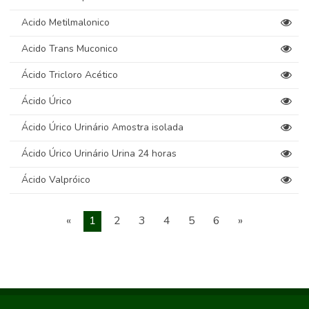
Acido Metilmalonico
Acido Trans Muconico
Ácido Tricloro Acético
Ácido Úrico
Ácido Úrico Urinário Amostra isolada
Ácido Úrico Urinário Urina 24 horas
Ácido Valpróico
«
1
2
3
4
5
6
»